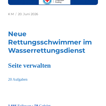
Autor
Veröffentlicht
K M
20. Juni 2026
am
Neue
Rettungsschwimmer im
Wasserrettungsdienst
Seite verwalten
20 Aufgaben
1.666
Follower
•
58
Gefolgt