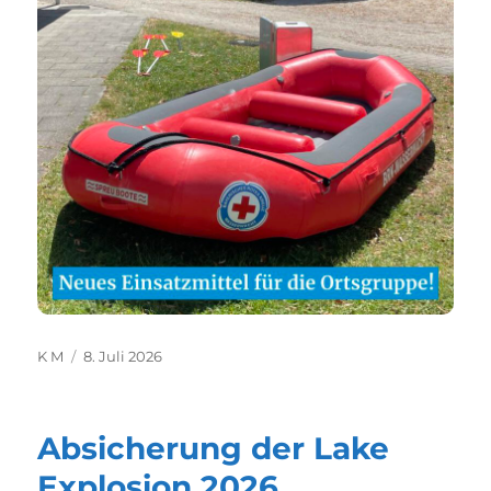
Autor
Veröffentlicht
K M
8. Juli 2026
am
Absicherung der Lake
Explosion 2026