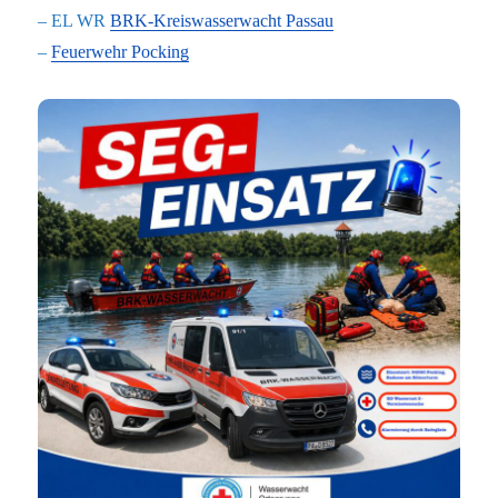
– EL WR
BRK-Kreiswasserwacht Passau
–
Feuerwehr Pocking