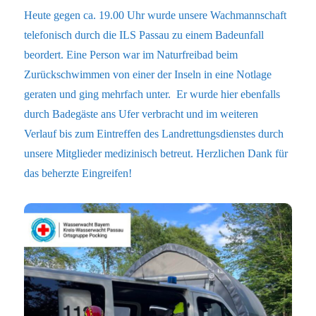
Heute gegen ca. 19.00 Uhr wurde unsere Wachmannschaft
telefonisch durch die ILS Passau zu einem Badeunfall
beordert. Eine Person war im Naturfreibad beim
Zurückschwimmen von einer der Inseln in eine Notlage
geraten und ging mehrfach unter. Er wurde hier ebenfalls
durch Badegäste ans Ufer verbracht und im weiteren
Verlauf bis zum Eintreffen des Landrettungsdienstes durch
unsere Mitglieder medizinisch betreut. Herzlichen Dank für
das beherzte Eingreifen!