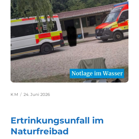
Autor
Veröffentlicht
K M
24. Juni 2026
am
Ertrinkungsunfall im
Naturfreibad