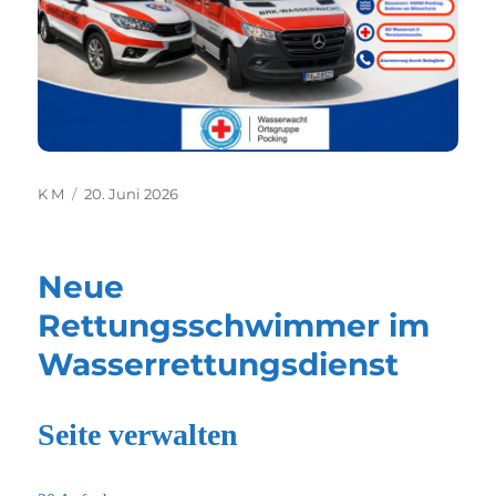
Autor
Veröffentlicht
K M
20. Juni 2026
am
Neue
Rettungsschwimmer im
Wasserrettungsdienst
Seite verwalten