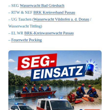
– SEG
Wasserwacht Bad Griesbach
– RTW & NEF
BRK Kreisverband Passau
– UG Tauchen (
Wasserwacht Vilshofen a. d. Donau
/
Wasserwacht Tittling)
– EL WR
BRK-Kreiswasserwacht Passau
–
Feuerwehr Pocking