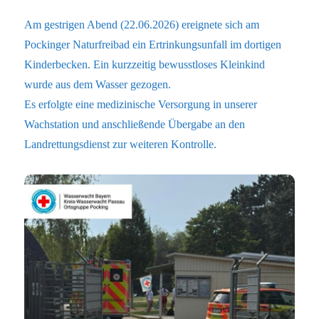
Am gestrigen Abend (22.06.2026) ereignete sich am
Pockinger Naturfreibad ein Ertrinkungsunfall im dortigen
Kinderbecken. Ein kurzzeitig bewusstloses Kleinkind
wurde aus dem Wasser gezogen.
Es erfolgte eine medizinische Versorgung in unserer
Wachstation und anschließende Übergabe an den
Landrettungsdienst zur weiteren Kontrolle.