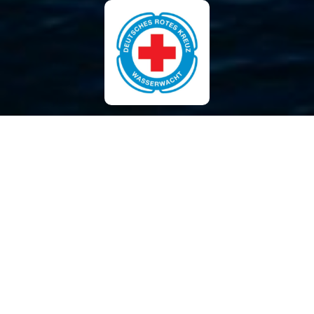
Wasserwacht Dreikaiserbäder
BRK Kreisverband Passau