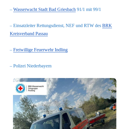
–
Wasserwacht Stadt Bad Griesbach
91/1 mit 99/1
– Einsatzleiter Rettungsdienst, NEF und RTW des
BRK
Kreisverband Passau
–
Freiwillige Feuerwehr Indling
– Polizei Niederbayern