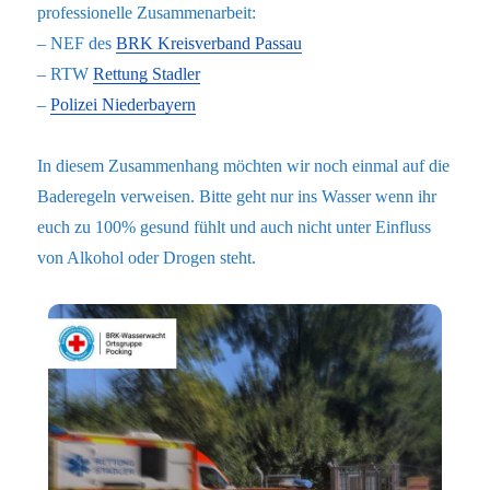
professionelle Zusammenarbeit:
– NEF des
BRK Kreisverband Passau
– RTW
Rettung Stadler
–
Polizei Niederbayern
In diesem Zusammenhang möchten wir noch einmal auf die
Baderegeln verweisen. Bitte geht nur ins Wasser wenn ihr
euch zu 100% gesund fühlt und auch nicht unter Einfluss
von Alkohol oder Drogen steht.