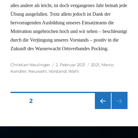
alles andere als leicht, ist doch vergangenes Jahr beinah jede
Übung ausgefallen. Trotz allem jedoch ist Dank der
hervorragenden Ausbildung unseres Einsatzteams die
Motivation ungebrochen hoch und wir sehen – beschleunigt
durch die Verjüngung unseres Vorstands – positiv in die
Zukunft des Wasserwacht Ortsverbandes Pocking.
Autor
Veröffentlicht
Schlagwörter
Christian Neulinger
2. Februar 2021
2021
,
Marco
am
Kandler
,
Neuwahl
,
Vorstand
,
Wahl
Seitennummerierung
SEITE
2
VOR
der
HERI
GE
Beiträge
SEIT
E