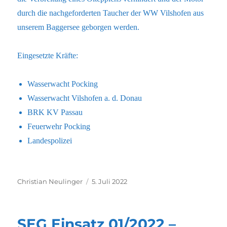
durch die nachgeforderten Taucher der WW Vilshofen aus
unserem Baggersee geborgen werden.
Eingesetzte Kräfte:
Wasserwacht Pocking
Wasserwacht Vilshofen a. d. Donau
BRK KV Passau
Feuerwehr Pocking
Landespolizei
Autor
Veröffentlicht
Christian Neulinger
5. Juli 2022
am
SEG Einsatz 01/2022 –